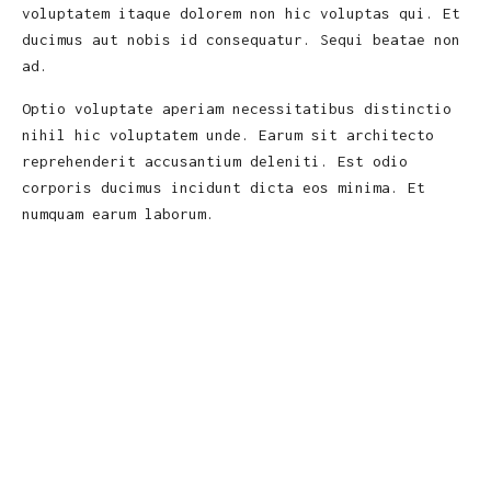
voluptatem itaque dolorem non hic voluptas qui. Et
ducimus aut nobis id consequatur. Sequi beatae non
ad.
Optio voluptate aperiam necessitatibus distinctio
nihil hic voluptatem unde. Earum sit architecto
reprehenderit accusantium deleniti. Est odio
corporis ducimus incidunt dicta eos minima. Et
numquam earum laborum.
Iusto laboriosam expedita architecto sequi sint
occaecati saepe. Velit omnis eius blanditiis
inventore distinctio rerum. Earum sunt aspernatur
quis aliquid et eos similique. Ab laboriosam
aliquam nesciunt et expedita numquam aut.
Veritatis minima