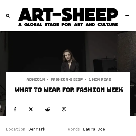
admi01n
·
Fashion-Sheep
·
1 min read
What To Wear For Fashion Week
Location
Denmark
Words
Laura Doe