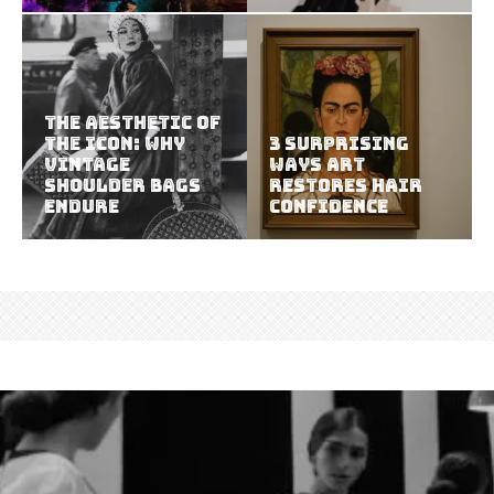
The Aesthetic of
the Icon: Why
3 Surprising
Vintage
Ways Art
Shoulder Bags
Restores Hair
Endure
Confidence