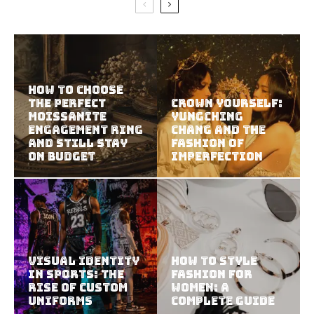
How to Choose
the Perfect
Crown Yourself:
Moissanite
YungChing
Engagement Ring
Chang and the
and Still Stay
Fashion of
on Budget
Imperfection
Visual Identity
How to Style
in Sports: The
Fashion for
Rise of Custom
Women: A
Uniforms
Complete Guide