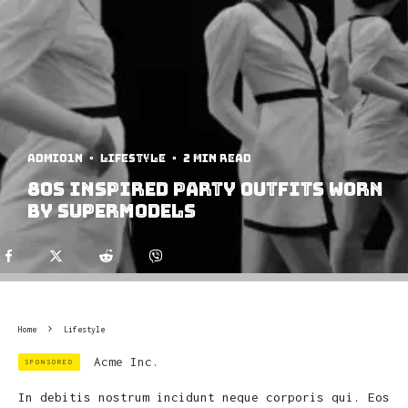
admi01n
·
Lifestyle
·
2 min read
80s Inspired Party Outfits Worn
By Supermodels
Home
Lifestyle
Acme Inc.
SPONSORED
In debitis nostrum incidunt neque corporis qui. Eos